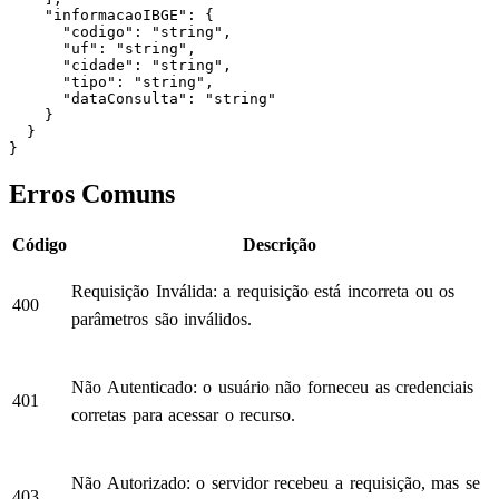
    "informacaoIBGE": {

      "codigo": "string",

      "uf": "string",

      "cidade": "string",

      "tipo": "string",

      "dataConsulta": "string"

    }

  }

}
Erros Comuns
Código
Descrição
Requisição Inválida: a requisição está incorreta ou os
400
parâmetros são inválidos.
Não Autenticado: o usuário não forneceu as credenciais
401
corretas para acessar o recurso.
Não Autorizado: o servidor recebeu a requisição, mas se
403