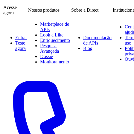
Acesse
Nossos produtos
Sobre a Direct
Institucion
agora
Marketplace de
Cent
APIs
ajud
Look a Like
Entrar
Documentação
Term
Enriquecimento
Teste
de APIs
uso
Pesquisa
agora
Blog
Polít
Avançada
priv
Dossiê
Ouvi
Monitoramento