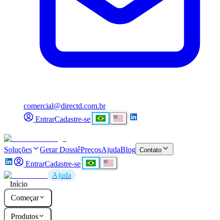
comercial@directd.com.br
Entrar
Cadastre-se
Soluções
Gerar Dossiê
Preços
Ajuda
Blog
Contato
Entrar
Cadastre-se
Ajuda
Início
Começar
Produtos