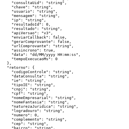
    "consultaUid": "string",

    "chave": "string",

    "usuario": "string",

    "mensagem": "string",

    "ip": "string",

    "resultadoId": 0,

    "resultado": "string",

    "apiVersao": "v3",

    "enviarCallback": false,

    "gerarComprovante": false,

    "urlComprovante": "string",

    "assincrono": true,

    "data": "dd/MM/yyyy HH:mm:ss",

    "tempoExecucaoMs": 0

  },

  "retorno": {

    "codigoControle": "string",

    "dataConsulta": "string",

    "ie": "string",

    "tipoIE": "string",

    "cnpj": "string",

    "cpf": "string",

    "nomeEmpresarial": "string",

    "nomeFantasia": "string",

    "naturezaJuridica": "string",

    "logradouro": "string",

    "numero": 0,

    "complemento": "string",

    "cep": "string",

    "bairro": "string",
