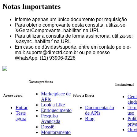
Notas Importantes
Informe apenas um único documento por requisição
Para obter o comprovante desta consulta, utiliza-se:
'&GerarComprovante=habilitar' na URL
Para utilizar a consulta de forma assíncrona, utiliza-se:
'&async=habilitar' na URL
Em caso de dúvidas/suporte, entre em contato pelo e-
mail: suporte@directd.com.br ou pelo nosso
WhatsApp: (11) 93906-9228
Nossos produtos
Institucional
Marketplace de
Acesse agora
Sobre a Direct
Cent
APIs
ajud
Look a Like
Entrar
Documentação
Term
Enriquecimento
Teste
de APIs
uso
Pesquisa
agora
Blog
Polít
Avançada
priv
Dossiê
Ouvi
Monitoramento