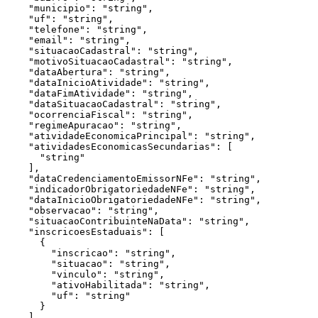
    "municipio": "string",

    "uf": "string",

    "telefone": "string",

    "email": "string",

    "situacaoCadastral": "string",

    "motivoSituacaoCadastral": "string",

    "dataAbertura": "string",

    "dataInicioAtividade": "string",

    "dataFimAtividade": "string",

    "dataSituacaoCadastral": "string",

    "ocorrenciaFiscal": "string",

    "regimeApuracao": "string",

    "atividadeEconomicaPrincipal": "string",

    "atividadesEconomicasSecundarias": [

      "string"

    ],

    "dataCredenciamentoEmissorNFe": "string",

    "indicadorObrigatoriedadeNFe": "string",

    "dataInicioObrigatoriedadeNFe": "string",

    "observacao": "string",

    "situacaoContribuinteNaData": "string",

    "inscricoesEstaduais": [

      {

        "inscricao": "string",

        "situacao": "string",

        "vinculo": "string",

        "ativoHabilitada": "string",

        "uf": "string"

      }

    ],
