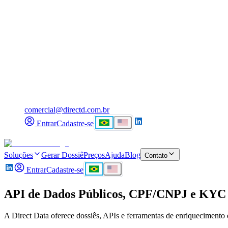
comercial@directd.com.br
Entrar
Cadastre-se
Soluções
Gerar Dossiê
Preços
Ajuda
Blog
Contato
Entrar
Cadastre-se
API de
Dados Públicos, CPF/CNPJ e KYC
A Direct Data oferece dossiês, APIs e ferramentas de enriquecimento